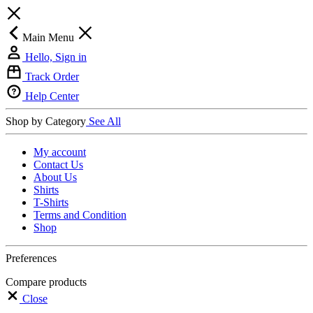
Main Menu
Hello, Sign in
Track Order
Help Center
Shop by Category
See All
My account
Contact Us
About Us
Shirts
T-Shirts
Terms and Condition
Shop
Preferences
Compare products
Close