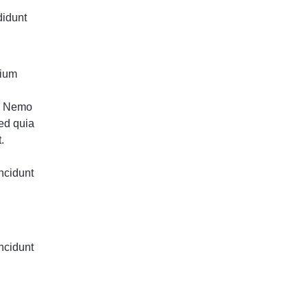
didunt
tium
o. Nemo
sed quia
.
ncidunt
ncidunt