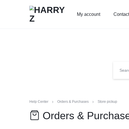
My account
Contac
HARRYZ
Help Center
Orders & Purchases
Store pickup
Orders & Purchas