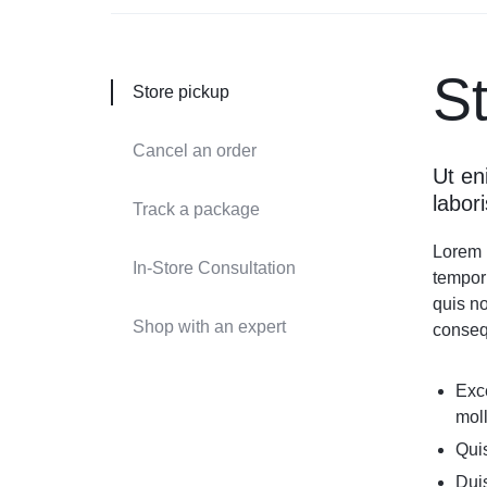
S
Store pickup
Cancel an order
Ut en
labor
Track a package
Lorem i
In-Store Consultation
tempor
quis no
Shop with an expert
conseq
Exce
moll
Quis
Duis