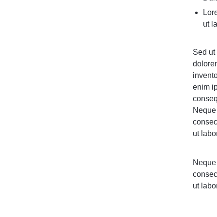
Lore
ut l
Sed ut 
dolore
invento
enim ip
conseq
Neque 
consec
ut lab
Neque 
consec
ut lab