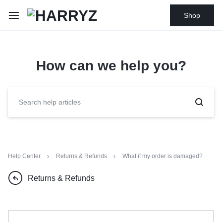
Shop
How can we help you?
Help Center
Returns & Refunds
What if my order is damaged?
Returns & Refunds